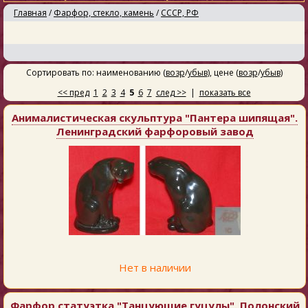
Главная
/
Фарфор, стекло, камень
/
СССР, РФ
Сортировать по: наименованию (
возр
/
убыв
), цене (
возр
/
убыв
)
<< пред
1
2
3
4
5
6
7
след >>
|
показать все
Анималистическая скульптура "Пантера шипящая".
Ленинградский фарфоровый завод
Нет в наличии
Фарфор статуэтка "Танцующие гуцулы". Полонский