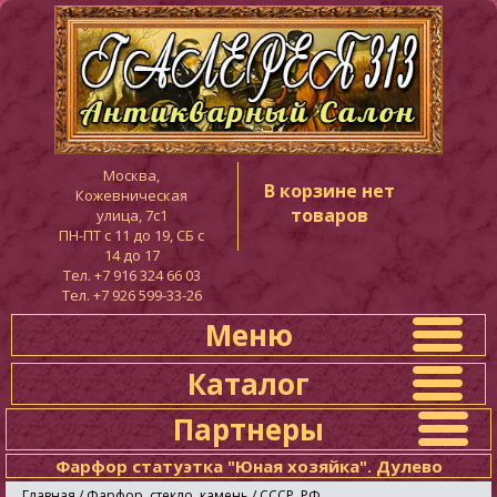
Москва,
В корзине нет
Кожевническая
товаров
улица, 7с1
ПН-ПТ c 11 до 19, СБ с
14 до 17
Тел. +7 916 324 66 03
Тел. +7 926 599-33-26
Меню
Каталог
Партнеры
Фарфор статуэтка "Юная хозяйка". Дулево
Главная
/
Фарфор, стекло, камень
/
СССР, РФ