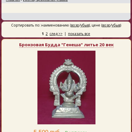
Сортировать по: наименованию (
возр
/
убыв
), цене (
возр
/
убыв
)
1
2
след >>
|
показать все
Бронзовая Будда "Генеша" литье 20 век
5 500 руб.