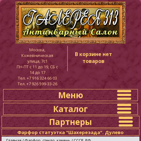
Москва,
В корзине нет
Кожевническая
товаров
улица, 7с1
ПН-ПТ c 11 до 19, СБ с
14 до 17
Тел. +7 916 324 66 03
Тел. +7 926 599-33-26
Меню
Каталог
Партнеры
Фарфор статуэтка "Шахерезада". Дулево
Главная
/
Фарфор, стекло, камень
/
СССР, РФ