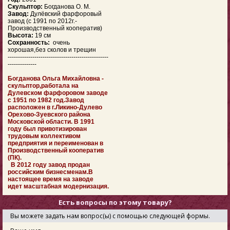
Скульптор:
Богданова
О. М.
Завод:
Дулёвский фарфоровый
завод (с 1991 по 2012г.-
Производственный кооператив)
Высота:
19 см
Сохранность:
очень
хорошая,без сколов и трещин
-------------------------------------------------
--------------
Богданова Ольга Михайловна -
скульптор,работала на
Дулевском фарфоровом заводе
с 1951 по 1982 год.Завод
расположен в г.Ликино-Дулево
Орехово-Зуевского района
Московской области. В 1991
году был привотизирован
трудовым коллективом
предприятия и переименован в
Производственный кооператив
(ПК).
В 2012 году завод продан
российским бизнесменам.В
настоящее время на заводе
идет масштабная модернизация.
Есть вопросы по этому товару?
Вы можете задать нам вопрос(ы) с помощью следующей формы.