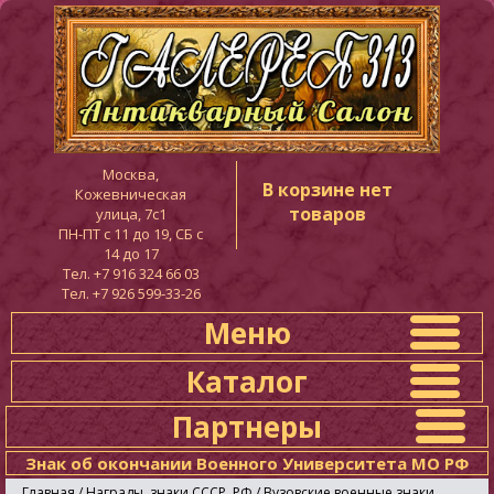
Москва,
В корзине нет
Кожевническая
товаров
улица, 7с1
ПН-ПТ c 11 до 19, СБ с
14 до 17
Тел. +7 916 324 66 03
Тел. +7 926 599-33-26
Меню
Каталог
Партнеры
Знак об окончании Военного Университета МО РФ
Главная
/
Награды, знаки СССР, РФ
/
Вузовские военные знаки