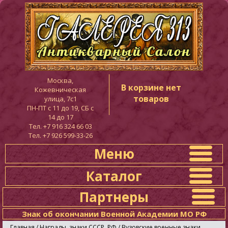
Москва,
В корзине нет
Кожевническая
товаров
улица, 7с1
ПН-ПТ c 11 до 19, СБ с
14 до 17
Тел. +7 916 324 66 03
Тел. +7 926 599-33-26
Меню
Каталог
Партнеры
Знак об окончании Военной Академии МО РФ
Главная
/
Награды, знаки СССР, РФ
/
Вузовские военные знаки