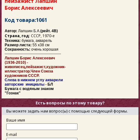
пейзажист Лапшин
Борис Алексеевич
Код товара:1061
Автор:
Лапшин Б.А.
(рейт. 4В)
Страна, год:
СССР, 1970-е
Техника:
бумага, акварель
Размер листа:
55 х38 см
Сохранность:
очень хорошая
---------------------------------------------
Лапшин Борис Алексеевич
(1936-2010) -
живописец,пейзажист,художник-
иллюстратор.Член Союза
художников СССР.
Слева в нижнем углу акварели
авторские инициалы
-
БЛ
Бумага с водяным знаком
"Гознак"
Есть вопросы по этому товару?
Вы можете задать нам вопрос(ы) с помощью следующей формы.
Ваше имя
E-mail