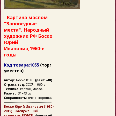
Картина маслом
"Заповедные
места". Народный
художник РФ Боско
Юрий
Иванович,1960-е
годы
Код товара:1055
(торг
уместен)
Автор:
Боско Ю.И...
(рейт.-4В)
Страна, год:
СССР, 1960-е
Техника:
картон, масло.
Размер
: 31х43 см.
Сохранность:
очень хорошая
----------------------------------------------
Боско Юрий Иванович (1930 -
2019) - Заслуженный
художник РСФСР,
Народный