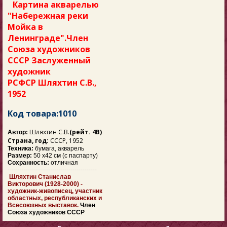
Картина акварелью
"
Набережная реки
Мойка в
Ленинграде".Член
Союза художников
СССР Заслуженный
художник
РСФСР Шляхтин С.В.,
1952
Код товара:1010
Шляхтин С.В.
(рейт. 4В)
Автор:
Страна, год:
СССР, 1952
Техника:
бумага, акварель
Размер:
50 х42 см (с паспарту)
Сохранность:
отличная
--------------------------------------------
Шляхтин Станислав
Викторович (1928-2000) -
художник-живописец, участник
областных, республиканских и
Всесоюзных выставок.
Член
Союза художников СССР