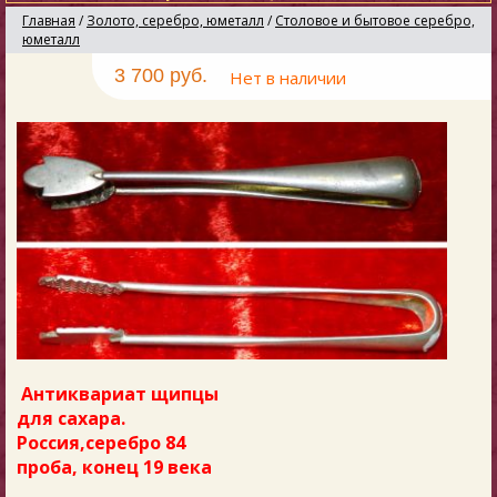
Главная
/
Золото, серебро, юметалл
/
Столовое и бытовое серебро,
юметалл
3 700 руб.
Нет в наличии
Антиквариат щипцы
для сахара.
Россия,серебро 84
проба, конец 19 века