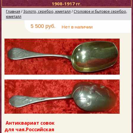
1908-1917 гг.
Главная
/
Золото, серебро, юметалл
/
Столовое и бытовое серебро,
юметалл
5 500 руб.
Нет в наличии
Антиквариат совок
для чая.Российская