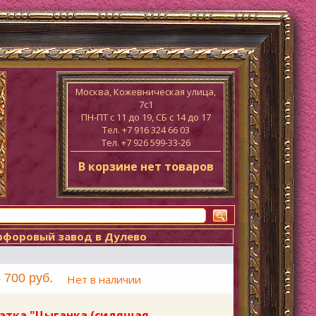
Москва, Кожевническая улица,
7с1
ПН-ПТ c 11 до 19, СБ с 14 до 17
Тел. +7 916 324 66 03
Тел. +7 926 599-33-26
В корзине нет товаров
рфоровый завод в Дулево
 700 руб.
Нет в наличии
этка "Цыганка (сидящая