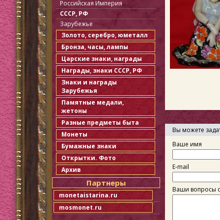
Российская Империя
СССР, РФ
Зарубежье
Золото, серебро, юметалл
Бронза, часы, лампы
Царские знаки, награды
Награды, знаки СССР, РФ
Знаки и награды
Зарубежья
Памятные медали,
жетоны
Разные предметы быта
Вы можете зада
Монеты
Ваше имя
Бумажные знаки
Открытки. Фото
E-mail
Архив
Партнеры
Ваши вопросы о
monetaistarina.ru
mosmonet.ru