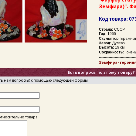
Земфира)". Ф
Код товара: 07
Страна:
СССР
Год:
1965
Брежниц
Скульптор:
Завод:
Дулево
Высота:
19 см
Сохранность:
очень
------------------------------
Земфира- героиня
Есть вопросы по этому товару?
ть нам вопрос(ы) с помощью следующей формы.
тносительно товара