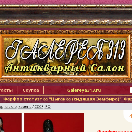
такты
Скупка
Galereya313.ru
Фарфор статуэтка "Цыганка (сидящая Земфира)". Фа
р, стекло, камень
/
СССР, РФ
4
Фарфор стату