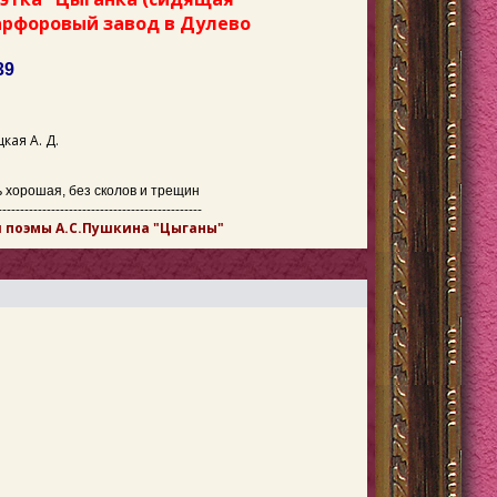
арфоровый завод в Дулево
39
кая А. Д.
 хорошая, без сколов и трещин
----------------------------------------------
 поэмы А.С.Пушкина "Цыганы"