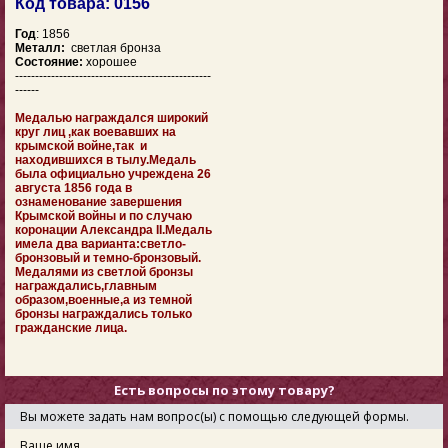
Код товара: 0156
Год
: 1856
Металл:
светлая бронза
Состояние:
хорошее
-------------------------------------------------
------
Медалью награждался широкий
круг лиц ,как воевавших на
крымской войне,так и
находившихся в тылу.Медаль
была официально учреждена 26
августа 1856 года в
ознаменование завершения
Крымской войны и по случаю
коронации Александра II.Медаль
имела два варианта:светло-
бронзовый и темно-бронзовый.
Медалями из светлой бронзы
награждались,главным
образом,военные,а из темной
бронзы награждались только
гражданские лица.
Есть вопросы по этому товару?
Вы можете задать нам вопрос(ы) с помощью следующей формы.
Ваше имя