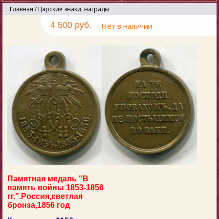
Главная
/
Царские знаки, награды
4 500 руб.
Нет в наличии
Памятная медаль "В
память войны 1853-1856
гг.".Россия,светлая
бронза,1856 год