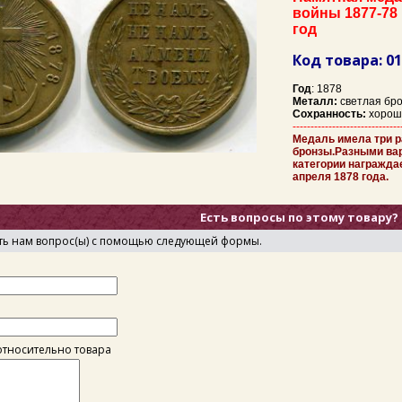
войны 1877-78 
год
Код товара: 0
Год
: 1878
Металл:
светлая бр
Сохранность:
хорош
------------------------------
Медаль имела три р
бронзы.Разными ва
категории награжда
апреля 1878 года.
Есть вопросы по этому товару?
ть нам вопрос(ы) с помощью следующей формы.
тносительно товара