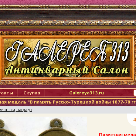
такты
Скупка
Galereya313.ru
ая медаль "В память Русско-Турецкой войны 1877-78 гг
ие знаки, награды
4
Памятная меда