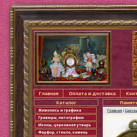
Главная
Оплата и доставка
Кон
Каталог
Памятн
Живопись и графика
Главная
/
Царск
Гравюры, литографии
Иконы, церковная утварь
Фарфор, стекло, камень