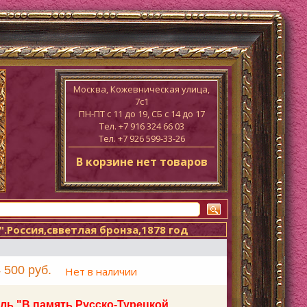
Москва, Кожевническая улица,
7с1
ПН-ПТ c 11 до 19, СБ с 14 до 17
Тел. +7 916 324 66 03
Тел. +7 926 599-33-26
В корзине нет товаров
".Россия,свветлая бронза,1878 год
 500 руб.
Нет в наличии
ль "В память Русско-Турецкой