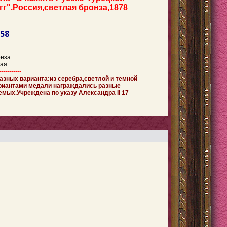
гг".Россия,светлая бронза,1878
158
онза
ая
-----------
азных варианта:из серебра,светлой и темной
риантами медали награждались разные
емых.Учреждена по указу Александра II 17