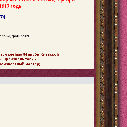
-1917 годы
474
пробы, гравировка
------------
тся клеймо 84 пробы Киевской
. Производитель -
неизвестный мастер).