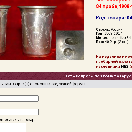
84 проба,1908
Код товара: 0
Страна:
Россия
Год:
1908-1917
Металл:
серебро 84 
Вес:
40.2 гр. (2 шт.)
------------------------------
На изделиях имее
пробирной палаты
наследники
ИЕЗ
(
Есть вопросы по этому товару?
ть нам вопрос(ы) с помощью следующей формы.
тносительно товара