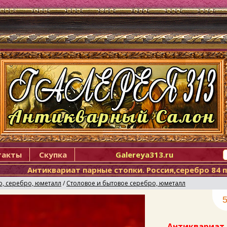
такты
Скупка
Galereya313.ru
Антиквариат парные стопки. Россия,серебро 84 
о, серебро, юметалл
/
Столовое и бытовое серебро, юметалл
5
Антиквариат 