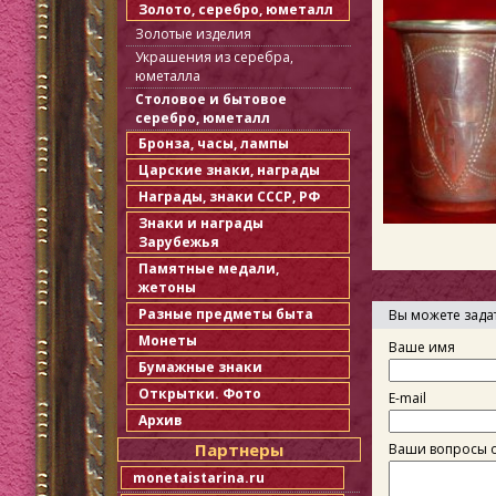
Золото, серебро, юметалл
Золотые изделия
Украшения из серебра,
юметалла
Столовое и бытовое
серебро, юметалл
Бронза, часы, лампы
Царские знаки, награды
Награды, знаки СССР, РФ
Знаки и награды
Зарубежья
Памятные медали,
жетоны
Разные предметы быта
Вы можете зада
Монеты
Ваше имя
Бумажные знаки
Открытки. Фото
E-mail
Архив
Партнеры
Ваши вопросы о
monetaistarina.ru