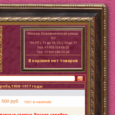
Москва, Кожевническая улица,
7с1
ПН-ПТ c 11 до 19, СБ с 14 до 17
Тел. +7 916 324 66 03
Тел. +7 926 599-33-26
В корзине нет товаров
проба,1908-1917 годы
 500 руб.
Нет в наличии
парные стопки. Россия,серебро