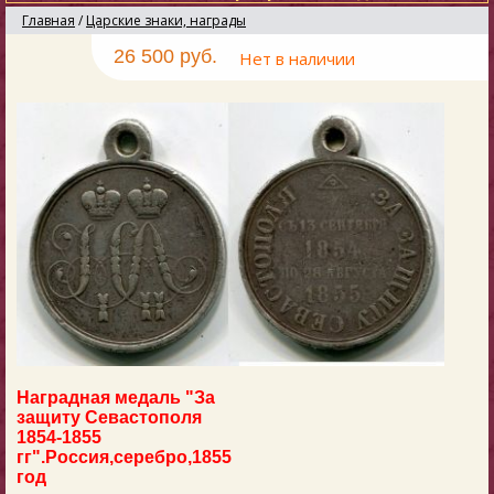
Главная
/
Царские знаки, награды
26 500 руб.
Нет в наличии
Наградная медаль "За
защиту Севастополя
1854-1855
гг"
.Россия,серебро,1855
год