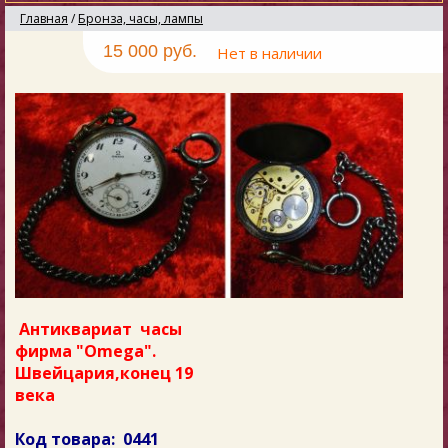
Главная
/
Бронза, часы, лампы
15 000 руб.
Нет в наличии
Антиквариат часы
фирма "Omega".
Швейцария,конец 19
века
Код товара: 0441