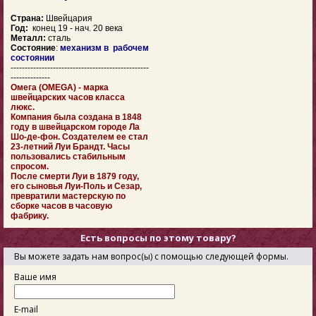
Страна:
Швейцария
Год:
конец 19 - нач. 20 века
Металл:
сталь
Состояние
:
механизм в рабочем
состоянии
-------------------------------------------------
--------------
Омега (OMEGA) - марка
швейцарских часов класса
люкс.
Компания была создана в 1848
году в швейцарском городе Ла
Шо-де-фон. Создателем ее стал
23-летний Луи Брандт. Часы
пользовались стабильным
спросом.
После смерти Луи в 1879 году,
его сыновья Луи-Поль и Сезар,
превратили мастерскую по
сборке часов в часовую
фабрику.
Есть вопросы по этому товару?
Вы можете задать нам вопрос(ы) с помощью следующей формы.
Ваше имя
E-mail