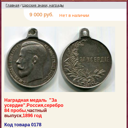
Главная
/
Царские знаки, награды
9 000 руб.
Нет в наличии
Наградная медаль "За
усердие".Россия,серебро
84 пробы,
частный
выпуск
,1896 год
Код товара 0178