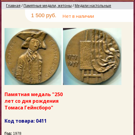
Главная
/
Памятные медали, жетоны
/
Медали настольные
1 500 руб.
Нет в наличии
П
амятная медаль "250
лет со дня рождения
Томаса Гейнсборо"
Код товара: 0411
Год:
1978