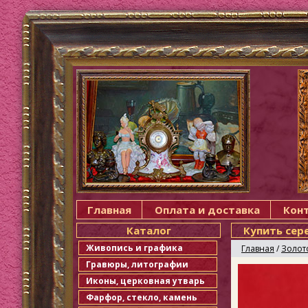
Главная
Оплата и доставка
Кон
Каталог
Купить сер
Живопись и графика
Главная
/
Золот
Гравюры, литографии
Иконы, церковная утварь
Фарфор, стекло, камень