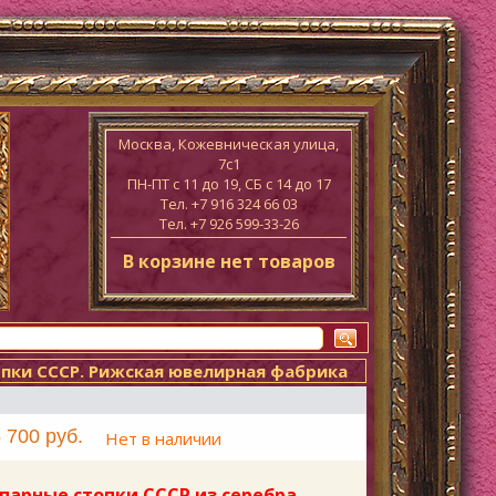
Москва, Кожевническая улица,
7с1
ПН-ПТ c 11 до 19, СБ с 14 до 17
Тел. +7 916 324 66 03
Тел. +7 926 599-33-26
В корзине нет товаров
опки СССР. Рижская ювелирная фабрика
 700 руб.
Нет в наличии
парные стопки СССР из серебра