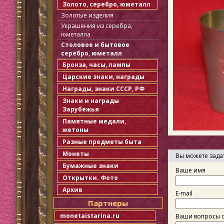
Золото, серебро, юметалл
Золотые изделия
Украшения из серебра,
юметалла
Столовое и бытовое
серебро, юметалл
Бронза, часы, лампы
Царские знаки, награды
Награды, знаки СССР, РФ
Знаки и награды
Зарубежья
Памятные медали,
жетоны
Разные предметы быта
Монеты
Вы можете зада
Бумажные знаки
Ваше имя
Открытки. Фото
Архив
E-mail
Партнеры
monetaistarina.ru
Ваши вопросы о