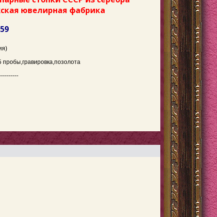
жская ювелирная фабрика
859
ия)
5 пробы
,гравировка,позолота
----------