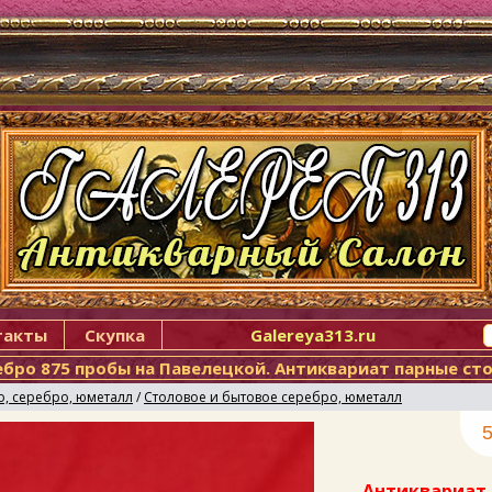
такты
Скупка
Galereya313.ru
ебро 875 пробы на Павелецкой. Антиквариат парные ст
о, серебро, юметалл
/
Столовое и бытовое серебро, юметалл
5
Антиквариат 