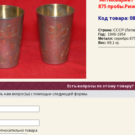
875 пробы.Ри
Код товара: 0
Страна:
СССР (Латв
Год:
1946-1954
Металл:
серебро 87
Вес:
69,1 гр.
------------------------------
Есть вопросы по этому товару?
ть нам вопрос(ы) с помощью следующей формы.
тносительно товара