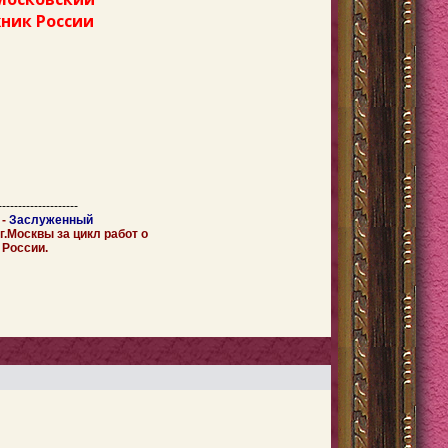
ник России
--------------------
-
Заслуженный
.Москвы за цикл работ о
 России.