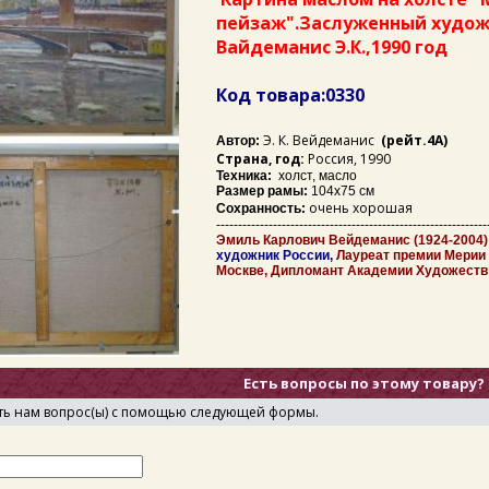
пейзаж".Заслуженный худож
Вайдеманис Э.К.,1990 год
Код товара:0330
Э. К. Вейдеманис
(рейт.4А)
Автор:
Страна, год:
Россия, 1990
Техника:
холст, масло
Размер рамы:
104х75 см
очень хорошая
Сохранность:
--------------------------------------------------------------
Эмиль Карлович Вейдеманис (1924-2004) 
художник России,
Лауреат премии Мерии г
Москве, Дипломант Академии Художеств
Есть вопросы по этому товару?
ть нам вопрос(ы) с помощью следующей формы.