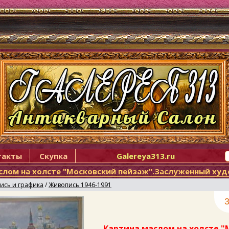
такты
Скупка
Galereya313.ru
слом на холсте "Московский пейзаж".Заслуженный худо
ись и графика
/
Живопись 1946-1991
3
Картина маслом на холсте 