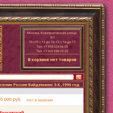
Москва, Кожевническая улица,
7с1
ПН-ПТ c 11 до 19, СБ с 14 до 17
Тел. +7 916 324 66 03
Тел. +7 926 599-33-26
В корзине нет товаров
жник России Вайдеманис Э.К.,1990 год
5 000 руб.
Нет в наличии
"Московский