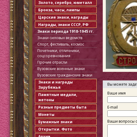
Золото, серебро, юметалл
Бронза, часы, лампы
Царские знаки, награды
Награды, знаки СССР, РФ
Знаки периода 1918-1945 гг.
Знаки силовых ведомств
Спорт, фестиваль, космос
Почетники, отличники,
соцсоревнования
Прочие отрасли
Вузовские военные знаки
Вузовские гражданские знаки
Знаки и награды
Вы можете зада
Зарубежья
Ваше имя
Памятные медали,
жетоны
E-mail
Разные предметы быта
Монеты
Ваши вопросы о
Бумажные знаки
Открытки. Фото
Архив