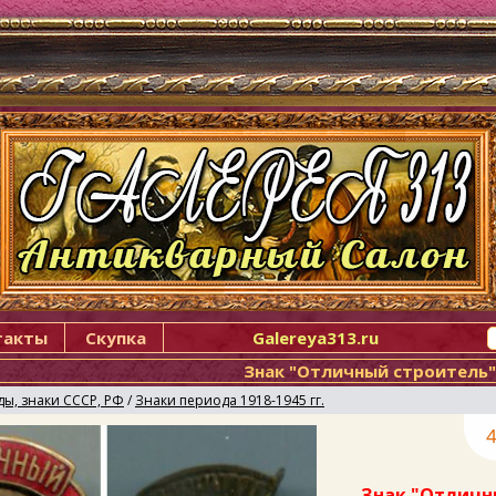
такты
Скупка
Galereya313.ru
Знак "Отличный строитель"
ды, знаки СССР, РФ
/
Знаки периода 1918-1945 гг.
4
Знак "Отличн