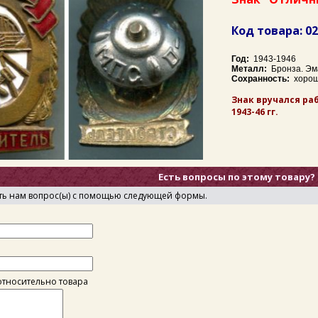
Код товара: 0
Год:
1943-1946
Металл:
Бронза. Эма
Сохранность:
хоро
Знак вручался р
1943-46 гг.
Есть вопросы по этому товару?
ть нам вопрос(ы) с помощью следующей формы.
тносительно товара