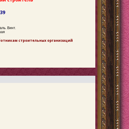
239
ль. Винт.
шая
аботникам строительных организаций