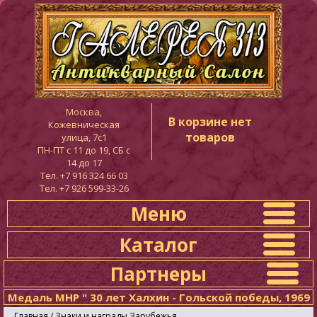
Москва,
В корзине нет
Кожевническая
товаров
улица, 7с1
ПН-ПТ c 11 до 19, СБ с
14 до 17
Тел. +7 916 324 66 03
Тел. +7 926 599-33-26
Меню
Каталог
Партнеры
Медаль МНР " 30 лет Халхин - Гольской победы, 1969
Главная
/
Знаки и награды Зарубежья