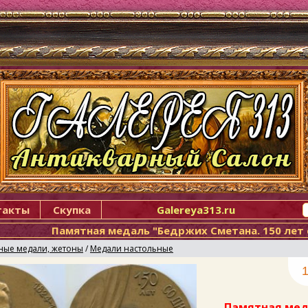
такты
Скупка
Galereya313.ru
Памятная медаль "Бедржих Сметана. 150 лет
ные медали, жетоны
/
Медали настольные
1
Памятная мед