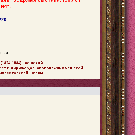
ия".
220
)
ошая
--------
1824-1884) - чешский
ист и дирижер,основоположник чешской
мпозиторской школы.