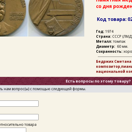
со дня рожден
Код товара: 0
Год:
1974
Страна:
СССР (ЛМД
Металл:
томпак
Диаметр:
60 мм.
Сохранность:
хор
-----------------------------
Бедржих Сметана (
композитор,пиан
национальной ко
Есть вопросы по этому товару?
ть нам вопрос(ы) с помощью следующей формы.
тносительно товара