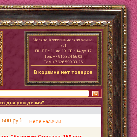
Москва, Кожевническая улица,
7с1
ПН-ПТ c 11 до 19, СБ с 14 до 17
Тел. +7 916 324 66 03
Тел. +7 926 599-33-26
В корзине нет товаров
 со дня рождения"
 500 руб.
Нет в наличии
аль "Бедржих Сметана. 150 лет