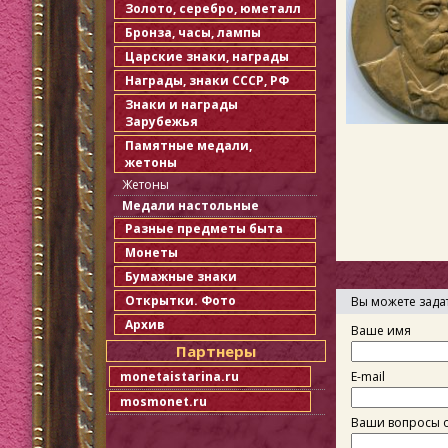
Золото, серебро, юметалл
Бронза, часы, лампы
Царские знаки, награды
Награды, знаки СССР, РФ
Знаки и награды
Зарубежья
Памятные медали,
жетоны
Жетоны
Медали настольные
Разные предметы быта
Монеты
Бумажные знаки
Открытки. Фото
Вы можете зада
Архив
Ваше имя
Партнеры
monetaistarina.ru
E-mail
mosmonet.ru
Ваши вопросы о