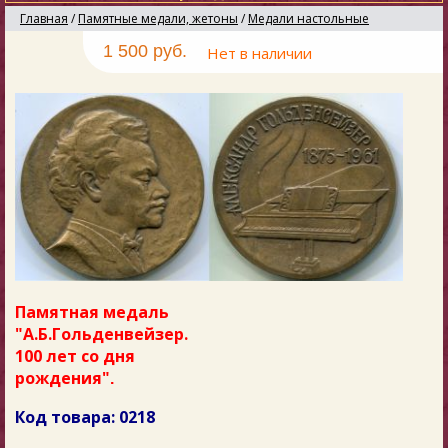
Главная
/
Памятные медали, жетоны
/
Медали настольные
1 500 руб.
Нет в наличии
Памятная медаль
"А.Б.Гольденвейзер.
100 лет со дня
рождения"
.
Код товара:
0218