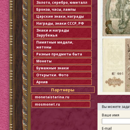
Золото, серебро, юметалл
Бронза, часы, лампы
Царские знаки, награды
Награды, знаки СССР, РФ
Знаки и награды
Зарубежья
Памятные медали,
жетоны
Разные предметы быта
Монеты
Бумажные знаки
Открытки. Фото
Архив
Партнеры
monetaistarina.ru
mosmonet.ru
Вы можете зада
Ваше имя
E-mail