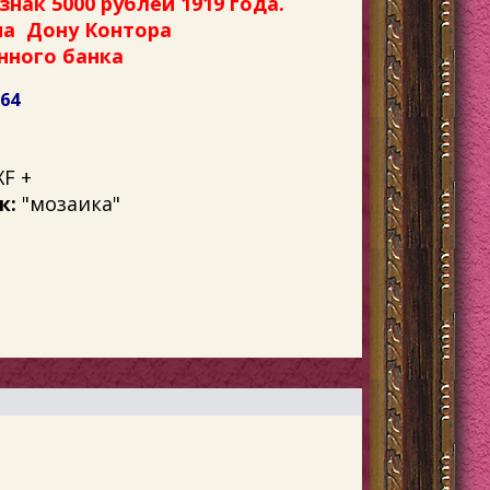
нак 5000 рублей 1919 года.
на Дону Контора
нного банка
764
F +
к:
"мозаика"