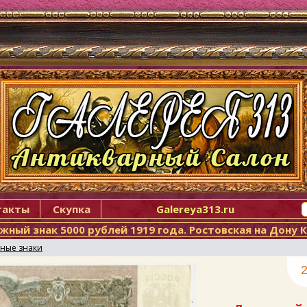
такты
Скупка
Galereya313.ru
жный знак 5000 рублей 1919 года. Ростовская на Дону 
ные знаки
2