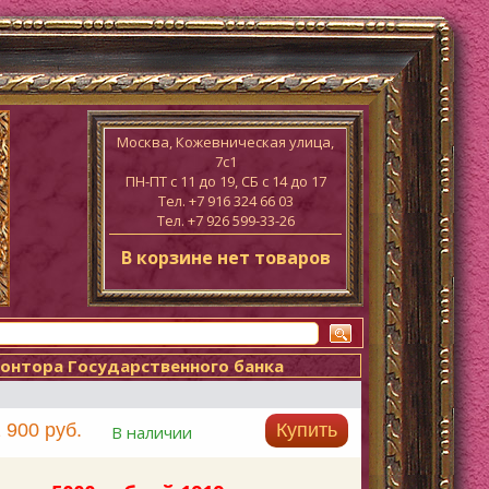
Москва, Кожевническая улица,
7с1
ПН-ПТ c 11 до 19, СБ с 14 до 17
Тел. +7 916 324 66 03
Тел. +7 926 599-33-26
В корзине нет товаров
Контора Государственного банка
 900 руб.
Купить
В наличии