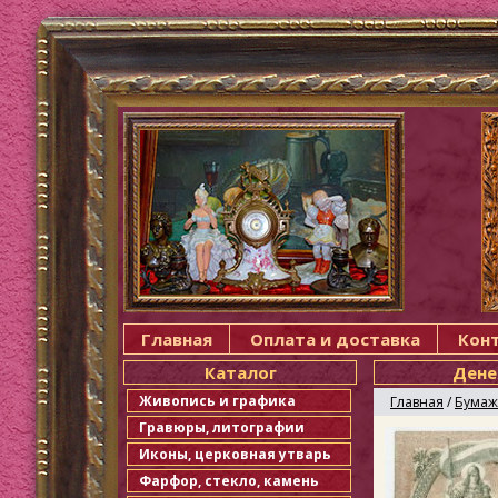
Главная
Оплата и доставка
Кон
Каталог
Дене
Живопись и графика
Главная
/
Бумаж
Гравюры, литографии
Иконы, церковная утварь
Фарфор, стекло, камень