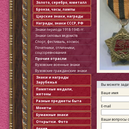
Золото, серебро, юметалл
Бронза, часы, лампы
Царские знаки, награды
Награды, знаки СССР, РФ
Знаки периода 1918-1945 гг.
Знаки силовых ведомств
Спорт, фестиваль, космос
Почетники, отличники,
соцсоревнования
Прочие отрасли
Вузовские военные знаки
Вузовские гражданские знаки
Знаки и награды
Зарубежья
Вы можете зада
Памятные медали,
Ваше имя
жетоны
Разные предметы быта
E-mail
Монеты
Бумажные знаки
Ваши вопросы о
Открытки. Фото
Архив