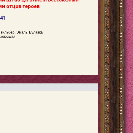
ми отцов героев
741
йзильбер. Эмаль. Булавка
ь хорошая