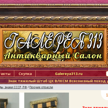
такты
Скупка
Galereya313.ru
Знак тяжелый Штаб ЦК ВЛКСМ Всесоюзный поход 
ды, знаки СССР, РФ
/
Прочие отрасли
1
Знак тяжел