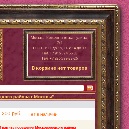
Москва, Кожевническая улица,
7с1
ПН-ПТ c 11 до 19, СБ с 14 до 17
Тел. +7 916 324 66 03
Тел. +7 926 599-33-26
В корзине нет товаров
кого района г.Москвы"
 200 руб.
Нет в наличии
 память посещения Московорецкого района