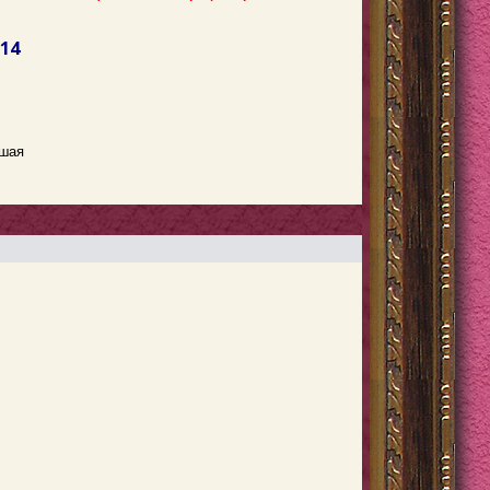
214
шая