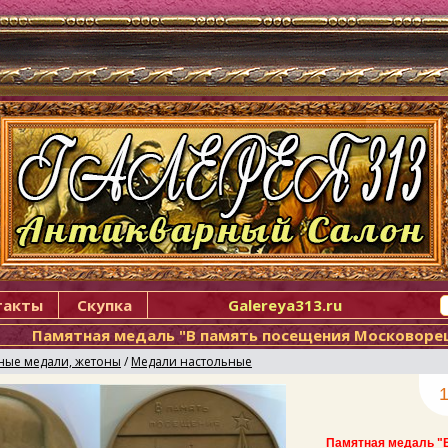
такты
Скупка
Galereya313.ru
Памятная медаль "В память посещения Московорец
ные медали, жетоны
/
Медали настольные
1
Памятная медаль "В