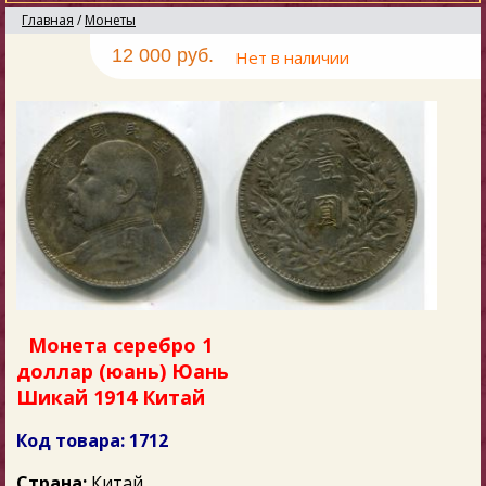
Главная
/
Монеты
12 000 руб.
Нет в наличии
Монета серебро 1
доллар (юань) Юань
Шикай 1914 Китай
Код товара: 1712
Страна:
Китай