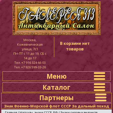
Москва,
В корзине нет
Кожевническая
товаров
улица, 7с1
ПН-ПТ c 11 до 19, СБ с
14 до 17
Тел. +7 916 324 66 03
Тел. +7 926 599-33-26
Меню
Каталог
Партнеры
Знак Военно-Морской флот СССР За дальный поход
Главная
/
Награды, знаки СССР, РФ
/
Знаки силовых ведомств