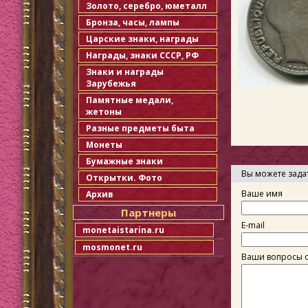
Золото, серебро, юметалл
Бронза, часы, лампы
Царские знаки, награды
Награды, знаки СССР, РФ
Знаки и награды
Зарубежья
Памятные медали,
жетоны
Разные предметы быта
Монеты
Бумажные знаки
Вы можете зада
Открытки. Фото
Ваше имя
Архив
Партнеры
E-mail
monetaistarina.ru
mosmonet.ru
Ваши вопросы о