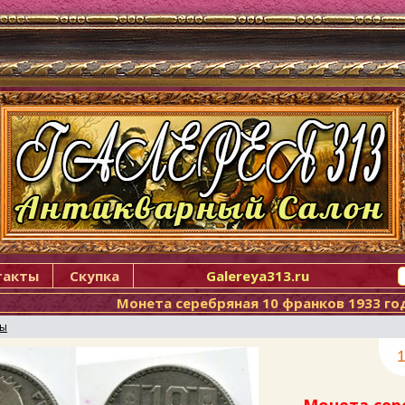
такты
Скупка
Galereya313.ru
Монета серебряная 10 франков 1933 г
ты
1