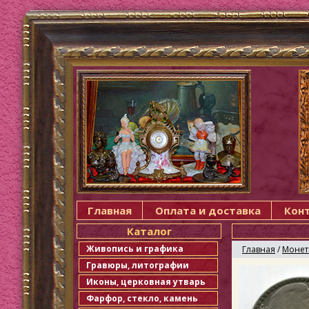
Главная
Оплата и доставка
Кон
Каталог
Живопись и графика
Главная
/
Моне
Гравюры, литографии
Иконы, церковная утварь
Фарфор, стекло, камень