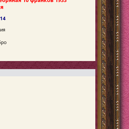
ебряная 10 франков 1933
ия
614
ия
бро