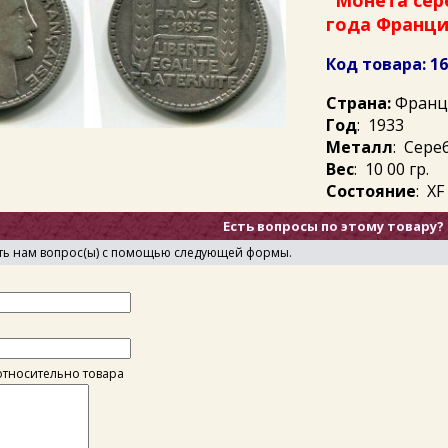
Монета сер
года Франц
Код товара: 1
Страна:
Франц
Год
: 1933
Металл
: Сере
Вес
: 10 00 гр.
Состояние
: ХF
Есть вопросы по этому товару?
ть нам вопрос(ы) с помощью следующей формы.
тносительно товара