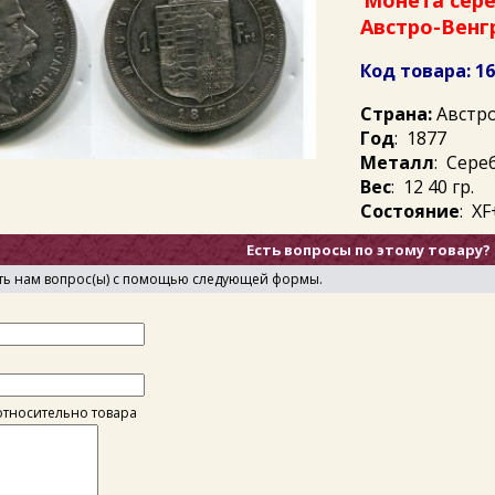
Монета сере
Австро-Венг
Код товара: 1
Страна:
Австро
Год
: 1877
Металл
: Сере
Вес
: 12 40 гр.
Состояние
: ХF
Есть вопросы по этому товару?
ть нам вопрос(ы) с помощью следующей формы.
тносительно товара