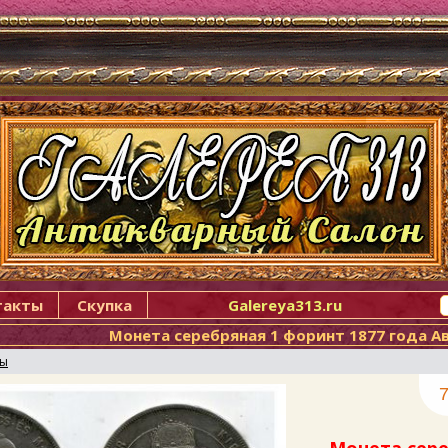
такты
Скупка
Galereya313.ru
Монета серебряная 1 форинт 1877 года А
ты
7