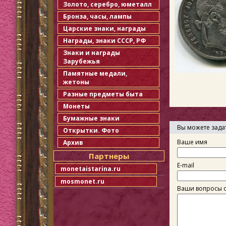
Золото, серебро, юметалл
Бронза, часы, лампы
Царские знаки, награды
Награды, знаки СССР, РФ
Знаки и награды
Зарубежья
Памятные медали,
жетоны
Разные предметы быта
Монеты
Бумажные знаки
Вы можете зада
Открытки. Фото
Ваше имя
Архив
Партнеры
E-mail
monetaistarina.ru
mosmonet.ru
Ваши вопросы о