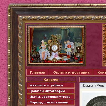
Главная
Оплата и доставка
Кон
Каталог
Живопись и графика
Главная
/
Моне
Гравюры, литографии
Иконы, церковная утварь
Фарфор, стекло, камень