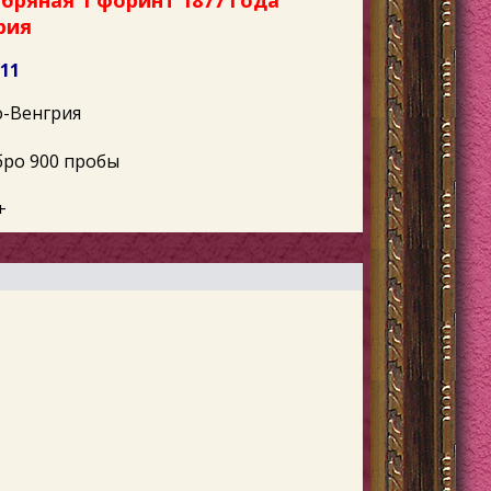
бряная 1 форинт 1877 года
рия
611
-Венгрия
бро 900 пробы
+