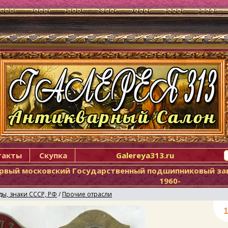
такты
Скупка
Galereya313.ru
ервый московский Государственный подшипниковый зав
1960-
ды, знаки СССР, РФ
/
Прочие отрасли
1