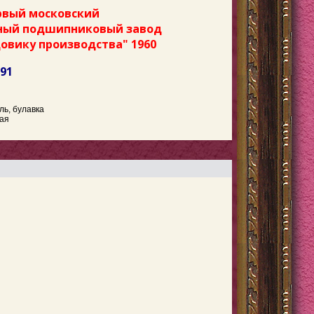
рвый московский
ный подшипниковый завод
довику производства" 1960
591
ль, булавка
шая