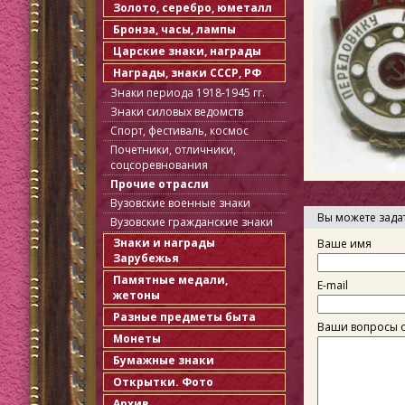
Золото, серебро, юметалл
Бронза, часы, лампы
Царские знаки, награды
Награды, знаки СССР, РФ
Знаки периода 1918-1945 гг.
Знаки силовых ведомств
Спорт, фестиваль, космос
Почетники, отличники,
соцсоревнования
Прочие отрасли
Вузовские военные знаки
Вы можете зада
Вузовские гражданские знаки
Знаки и награды
Ваше имя
Зарубежья
Памятные медали,
E-mail
жетоны
Разные предметы быта
Ваши вопросы о
Монеты
Бумажные знаки
Открытки. Фото
Архив