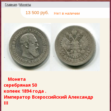
Главная
/
Монеты
13 500 руб.
Нет в наличии
Монета
серебряная 50
копеек 1894 года .
Император
Всероссийский
Александр
III