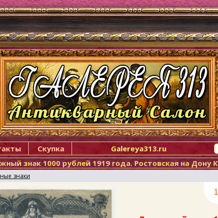
такты
Скупка
Galereya313.ru
жный знак 1000 рублей 1919 года. Ростовская на Дону 
ные знаки
1