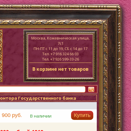
Москва, Кожевническая улица,
7с1
ПН-ПТ c 11 до 19, СБ с 14 до 17
Тел. +7 916 324 66 03
Тел. +7 926 599-33-26
В корзине нет товаров
Контора Государственного банка
 900 руб.
Купить
В наличии