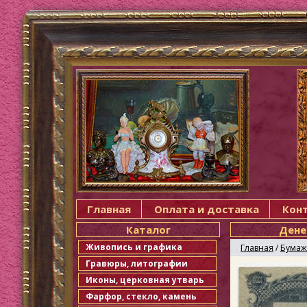
Главная
Оплата и доставка
Кон
Каталог
Дене
Живопись и графика
Главная
/
Бумаж
Гравюры, литографии
Иконы, церковная утварь
Фарфор, стекло, камень