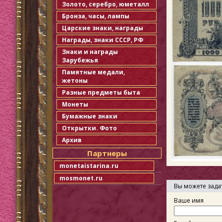
Золото, серебро, юметалл
Бронза, часы, лампы
Царские знаки, награды
Награды, знаки СССР, РФ
Знаки и награды
Зарубежья
Памятные медали,
жетоны
Разные предметы быта
Монеты
Бумажные знаки
Открытки. Фото
Архив
Партнеры
monetaistarina.ru
mosmonet.ru
Вы можете зада
Ваше имя