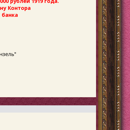
00 рублей 1919 года.
ну Контора
о банка
нзель"