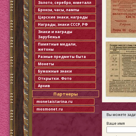
Золото, серебро, юметалл
Бронза, часы, лампы
Царские знаки, награды
Награды, знаки СССР, РФ
Знаки и награды
Зарубежья
Памятные медали,
жетоны
Разные предметы быта
Монеты
Бумажные знаки
Открытки. Фото
Архив
Партнеры
monetaistarina.ru
mosmonet.ru
Вы можете зада
Ваше имя