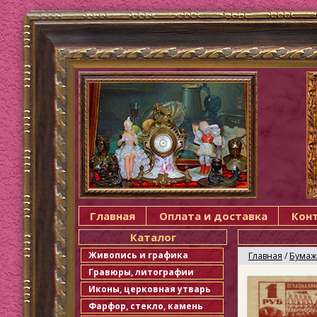
Главная
Оплата и доставка
Кон
Каталог
Живопись и графика
Главная
/
Бумаж
Гравюры, литографии
Иконы, церковная утварь
Фарфор, стекло, камень