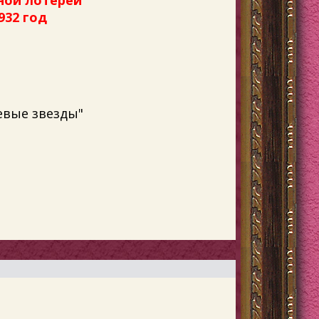
ной лотереи
32 год
евые звезды"