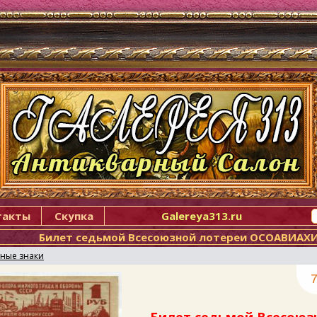
такты
Скупка
Galereya313.ru
Билет седьмой Всесоюзной лотереи ОСОАВИАХИМ
ные знаки
7