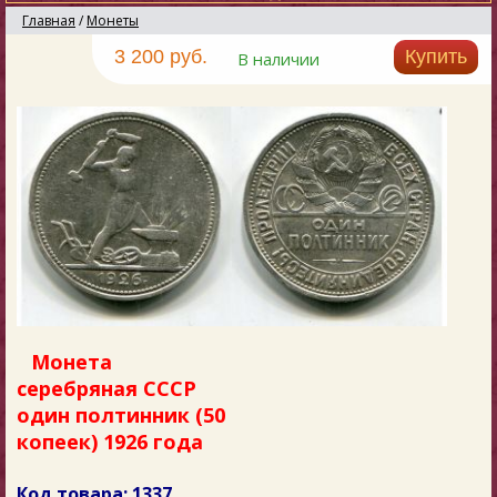
Главная
/
Монеты
3 200 руб.
Купить
В наличии
Монета
серебряная СССР
один полтинник (50
копеек) 1926 года
Код товара: 1337