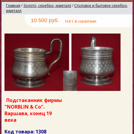
Главная
/
Золото, серебро, юметалл
/
Столовое и бытовое серебро,
юметалл
10 500 руб.
Нет в наличии
Подстаканник фирмы
"NORBLIN & Co".
Варшава, конец 19
века
Код товара: 1308