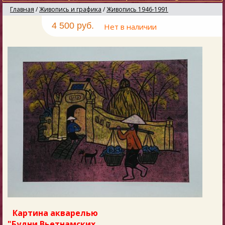
Главная
/
Живопись и графика
/
Живопись 1946-1991
4 500 руб.
Нет в наличии
Картина акварелью
"Будни Вьетнамских