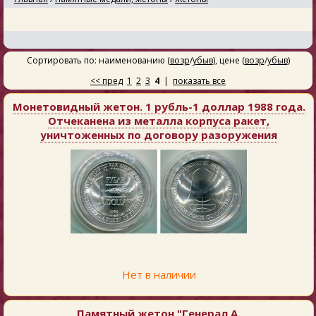
Сортировать по: наименованию (
возр
/
убыв
), цене (
возр
/
убыв
)
<< пред
1
2
3
4
|
показать все
Монетовидный жетон. 1 рубль-1 доллар 1988 года.
Отчеканена из металла корпуса ракет,
уничтоженных по договору разоружения
Нет в наличии
Памятный жетон "Генерал А.