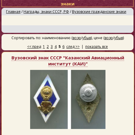
знаки
Главная
/
Награды, знаки СССР, РФ
/
Вузовские гражданские знаки
Сортировать по: наименованию (
возр
/
убыв
), цене (
возр
/
убыв
)
<< пред
1
2
3
4
5
6
след >>
|
показать все
Вузовский знак СССР "Казанский Авиационный
институт (КАИ)"