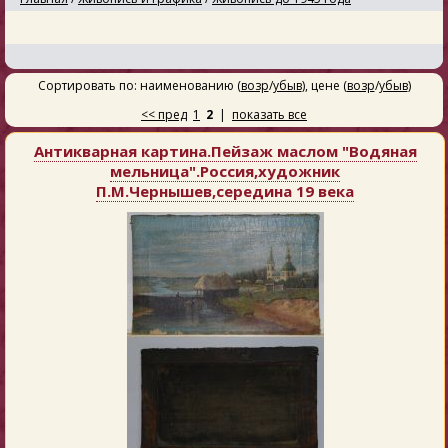
Сортировать по: наименованию (
возр
/
убыв
), цене (
возр
/
убыв
)
<< пред
1
2
|
показать все
Антикварная картина.Пейзаж маслом "Водяная
мельница".Россия,художник
П.М.Чернышев,середина 19 века